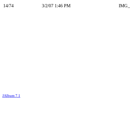
14/74
3/2/07 1:46 PM
IMG_
JAlbum 7.1