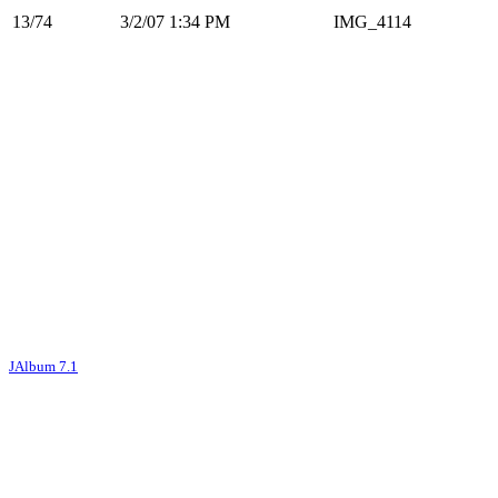
13/74
3/2/07 1:34 PM
IMG_4114
JAlbum 7.1