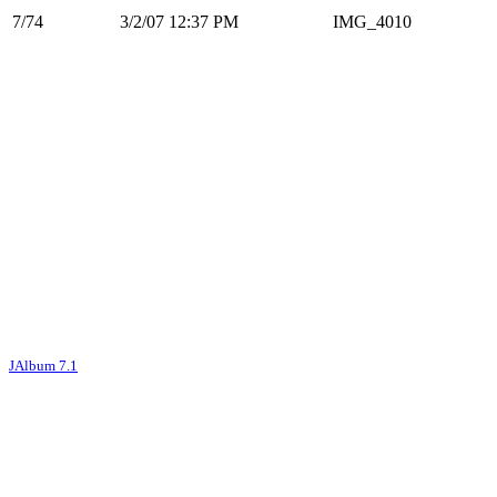
7/74
3/2/07 12:37 PM
IMG_4010
JAlbum 7.1