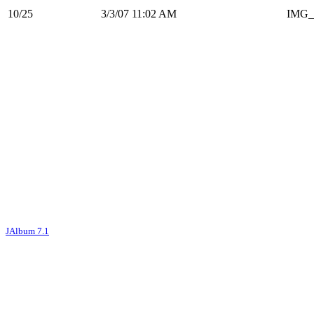
10/25
3/3/07 11:02 AM
IMG_
JAlbum 7.1