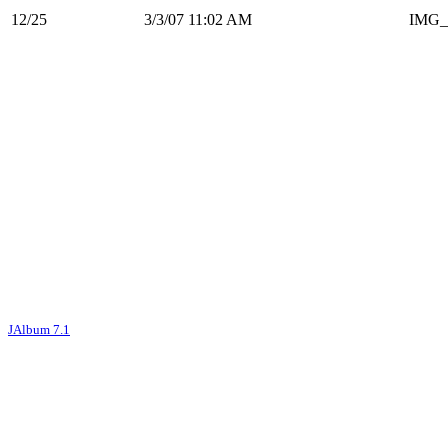
12/25
3/3/07 11:02 AM
IMG_
JAlbum 7.1